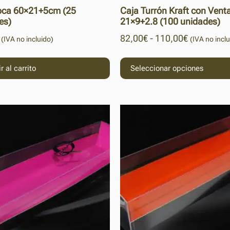
oca 60×21+5cm (25
Caja Turrón Kraft con Vent
es)
21×9+2.8 (100 unidades)
82,00
€
-
110,00
€
(IVA no incluido)
(IVA no inclu
r al carrito
Seleccionar opciones