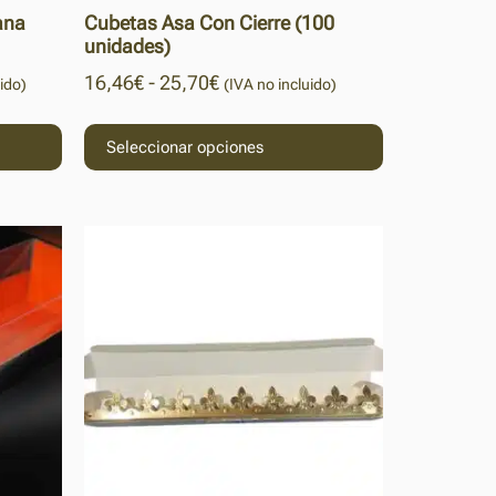
ana
Cubetas Asa Con Cierre (100
unidades)
16,46
€
-
25,70
€
ido)
(IVA no incluido)
Seleccionar opciones