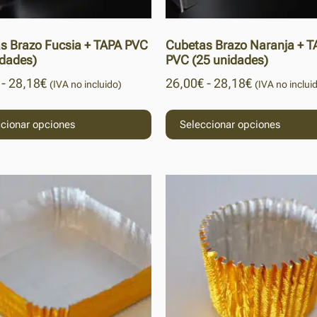
s Brazo Fucsia + TAPA PVC
Cubetas Brazo Naranja + T
idades)
PVC (25 unidades)
-
28,18
€
26,00
€
-
28,18
€
(IVA no incluido)
(IVA no inclui
cionar opciones
Seleccionar opciones