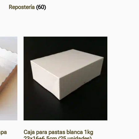
Repostería
(60)
apa
Caja para pastas blanca 1kg
23×16+6.5cm (25 unidades)