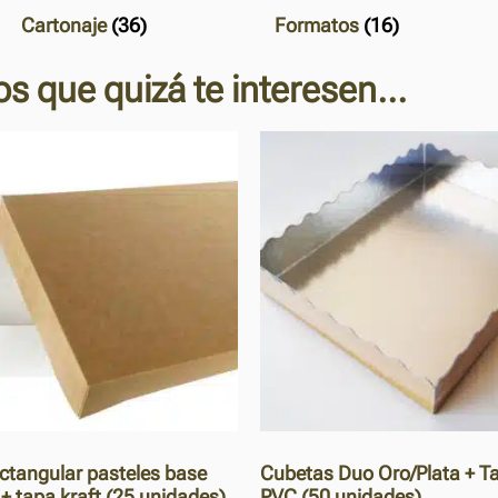
Cartonaje
(36)
Formatos
(16)
s que quizá te interesen...
ectangular pasteles base
Cubetas Duo Oro/Plata + T
+ tapa kraft (25 unidades)
PVC (50 unidades)