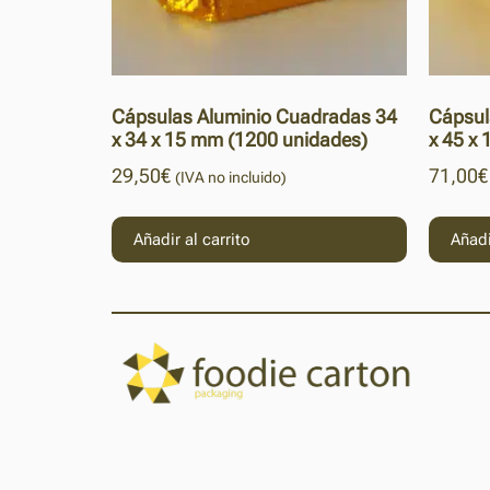
Cápsulas Aluminio Cuadradas 34
Cápsul
x 34 x 15 mm (1200 unidades)
x 45 x
29,50
€
71,00
€
(IVA no incluido)
Añadir al carrito
Añadi