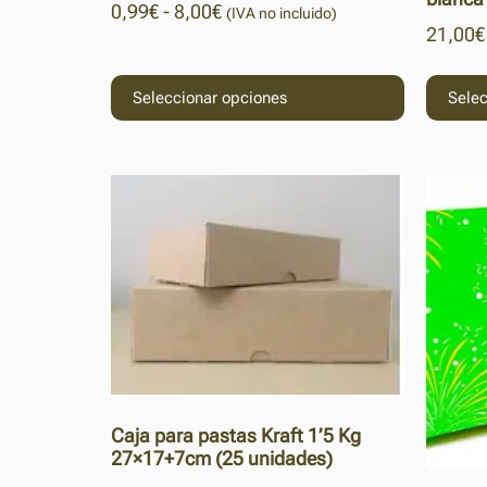
0,99
€
-
8,00
€
(IVA no incluido)
21,00
€
Seleccionar opciones
Selec
Caja para pastas Kraft 1’5 Kg
27×17+7cm (25 unidades)