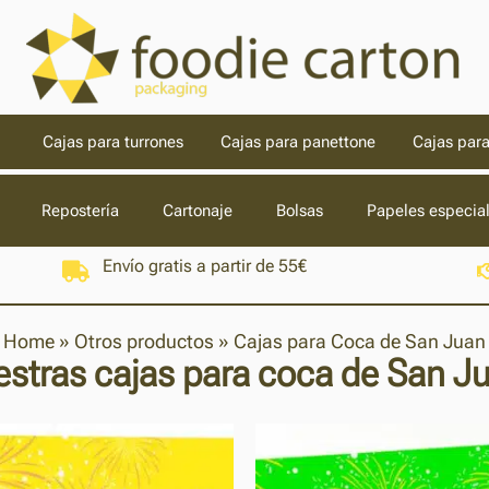
Cajas para turrones
Cajas para panettone
Cajas para
Repostería
Cartonaje
Bolsas
Papeles especia
Envío gratis a partir de 55€
Home
»
Otros productos
»
Cajas para Coca de San Juan
stras cajas para coca de San J