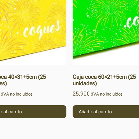
oca 40×31+5cm (25
Caja coca 60×21+5cm (25
es)
unidades)
25,90
€
(IVA no incluido)
(IVA no incluido)
r al carrito
Añadir al carrito