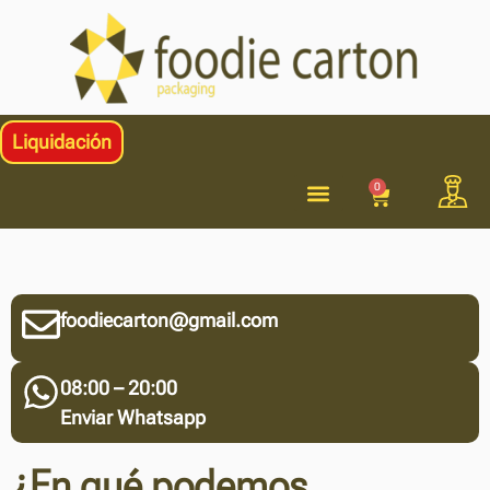
Liquidación
0
Cajas para tartas
Papeles especiales
Otros productos
foodiecarton@gmail.com
08:00 – 20:00
Enviar Whatsapp
¿En qué podemos